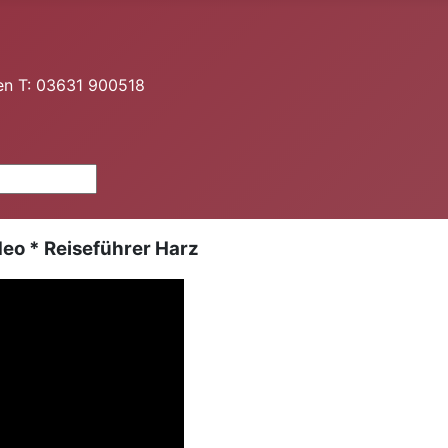
en T: 03631 900518
eo * Reiseführer Harz