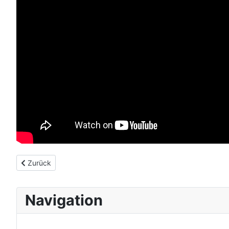
Vorheriger Beitrag: Braunlage/ Harz
Zurück
Navigation