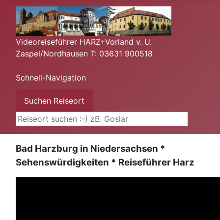
Videoreiseführer HARZ+Vorland v. U.
Zaspel/Nordhausen T: 03631 900518
Schnell-Navigation
Suchen ...
Suchen Reiseort
Bad Harzburg in Niedersachsen *
Sehenswürdigkeiten * Reiseführer Harz