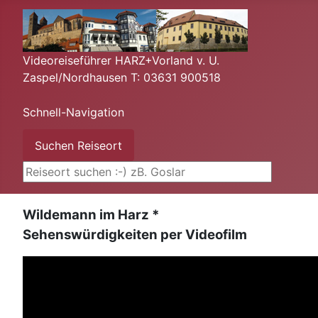
Videoreiseführer HARZ+Vorland v. U.
Zaspel/Nordhausen T: 03631 900518
Schnell-Navigation
Suchen ...
Suchen Reiseort
Wildemann im Harz *
Sehenswürdigkeiten per Videofilm