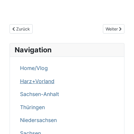
Vorheriger Beitrag: Altenau im Harz / Niedersachsen
Nächster Beit
Zurück
Weiter
Navigation
Home/Vlog
Harz+Vorland
Sachsen-Anhalt
Thüringen
Niedersachsen
Sachsen