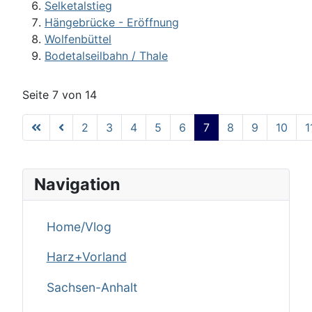
Selketalstieg
Hängebrücke - Eröffnung
Wolfenbüttel
Bodetalseilbahn / Thale
Seite 7 von 14
2
3
4
5
6
7
8
9
10
1
Navigation
Home/Vlog
Harz+Vorland
Sachsen-Anhalt