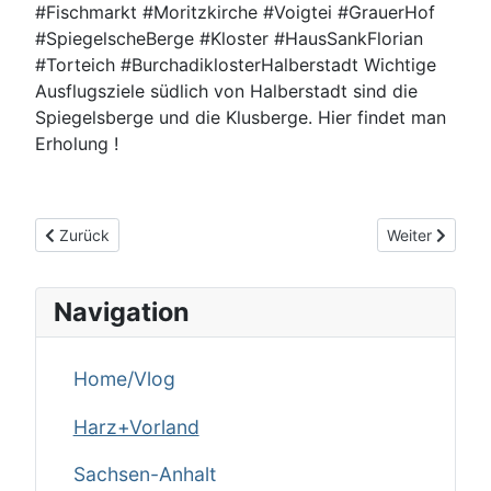
#Fischmarkt #Moritzkirche #Voigtei #GrauerHof
#SpiegelscheBerge #Kloster #HausSankFlorian
#Torteich #BurchadiklosterHalberstadt Wichtige
Ausflugsziele südlich von Halberstadt sind die
Spiegelsberge und die Klusberge. Hier findet man
Erholung !
Vorheriger Beitrag: Stolberg/HARZ
Nächster Beit
Zurück
Weiter
Navigation
Home/Vlog
Harz+Vorland
Sachsen-Anhalt