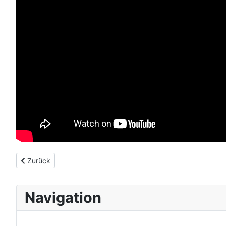
Vorheriger Beitrag: Sankt Andreasberg
Zurück
Navigation