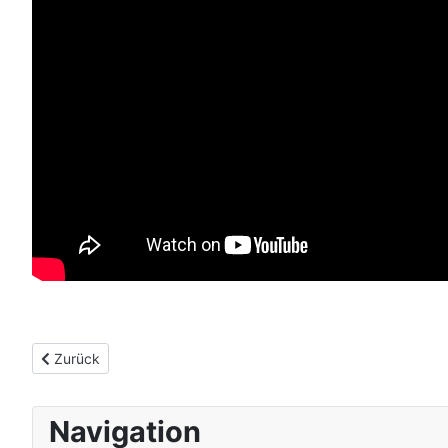
Vorheriger Beitrag: Sankt Andreasberg
Zurück
Navigation