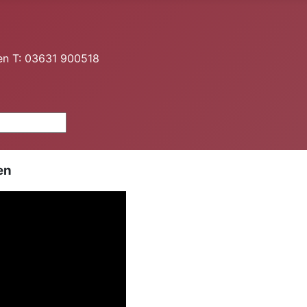
en T: 03631 900518
en