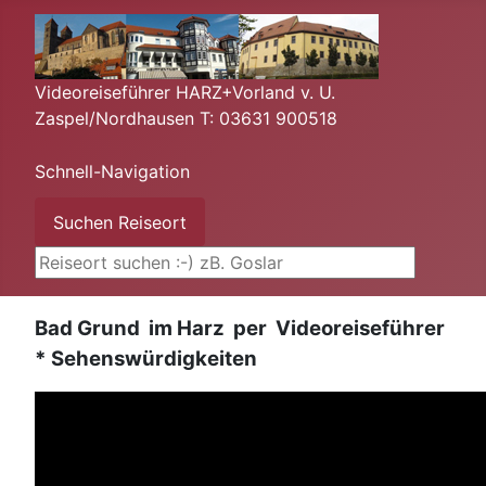
Videoreiseführer HARZ+Vorland v. U.
Zaspel/Nordhausen T: 03631 900518
Schnell-Navigation
Suchen ...
Suchen Reiseort
Bad Grund im Harz per Videoreiseführer
* Sehenswürdigkeiten