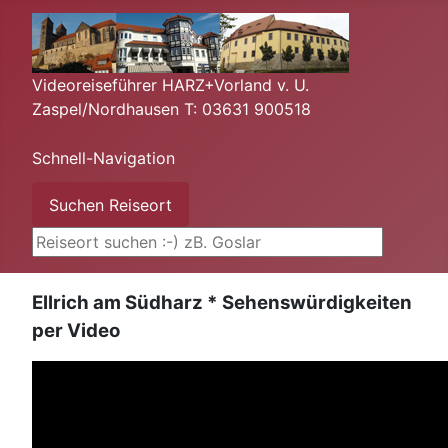
Videoreiseführer HARZ+Vorland v. U.
Zaspel/Nordhausen T: 03631 900518
Schnell-Navigation
Suchen ...
Suchen Reiseort
Ellrich am Südharz * Sehenswürdigkeiten
per Video